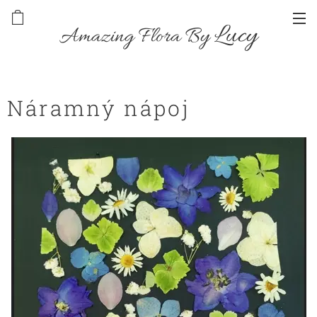
Lucy
Amazing Flora By
Náramný nápoj