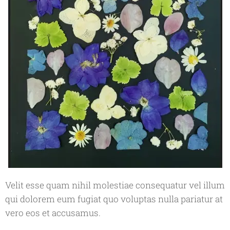
Velit esse quam nihil molestiae consequatur vel illum
qui dolorem eum fugiat quo voluptas nulla pariatur at
vero eos et accusamus.